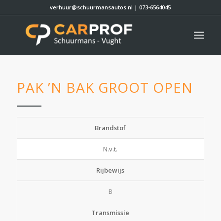
verhuur@schuurmansautos.nl
|
073-6564045
PAK ’N BAK GROOT OPEN
Brandstof
N.v.t.
Rijbewijs
B
Transmissie