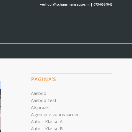
verhuur@schuurmansautos.nl
|
073-6564045
PAGINA’S
Aanbod
Aanbod-test
Afspraak
Algemene voorwaarden
Auto – Klasse A
Auto – Klasse B