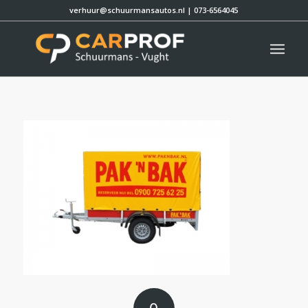
verhuur@schuurmansautos.nl
|
073-6564045