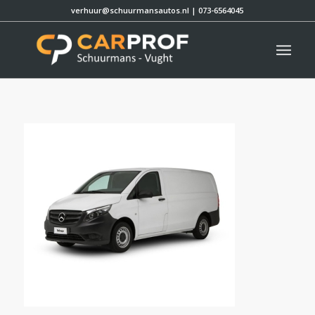
verhuur@schuurmansautos.nl
|
073-6564045