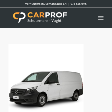
verhuur@schuurmansautos.nl
|
073-6564045