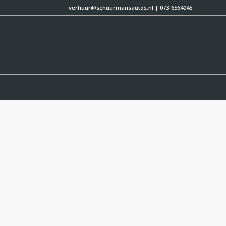
verhuur@schuurmansautos.nl
|
073-6564045