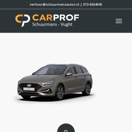
verhuur@schuurmansautos.nl
|
073-6564045