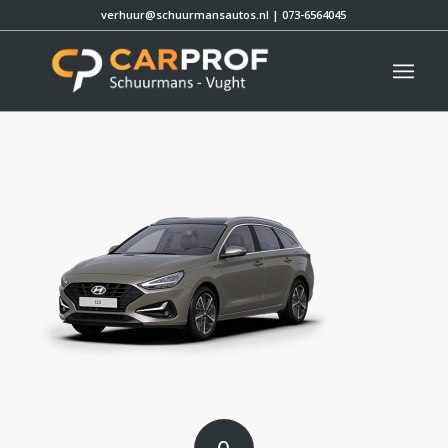
verhuur@schuurmansautos.nl
|
073-6564045