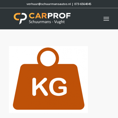
verhuur@schuurmansautos.nl
|
073-6564045