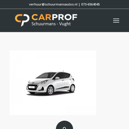
verhuur@schuurmansautos.nl
|
073-6564045