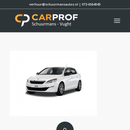
verhuur@schuurmansautos.nl
|
073-6564045